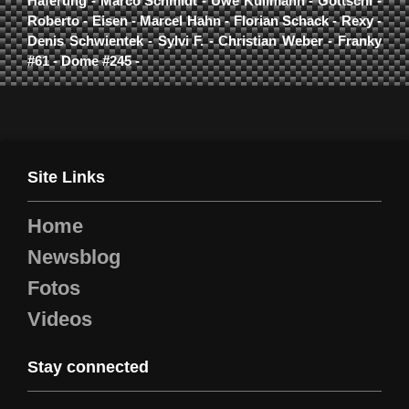
Haferung - Marco Schmidt - Uwe Kullmann - Gottschi -
Roberto - Eisen - Marcel Hahn - Florian Schack - Rexy -
Denis Schwientek - Sylvi F. - Christian Weber - Franky
#61 - Dome #245 -
Site Links
Home
Newsblog
Fotos
Videos
Stay connected