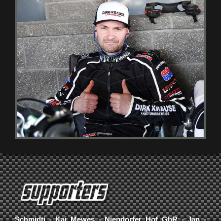
Schmidti - Kai Mewes - Niendorfer Hof GbR - Jan -