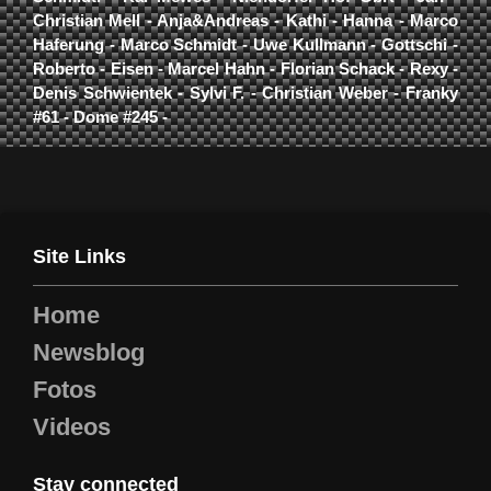
Christian Mell - Anja&Andreas - Kathi - Hanna - Marco
Haferung - Marco Schmidt - Uwe Kullmann - Gottschi -
Roberto - Eisen - Marcel Hahn - Florian Schack - Rexy -
Denis Schwientek - Sylvi F. - Christian Weber - Franky
#61 - Dome #245 -
Site Links
Home
Newsblog
Fotos
Videos
Stay connected