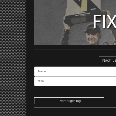
Nach J
vorheriger Tag