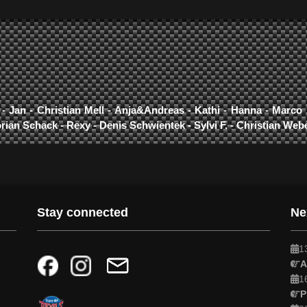
- Jan - Christian Mell - Anja&Andreas - Kathi - Hanna - Marc
orian Schack - Rexy - Denis Schwientek - Sylvi F. - Christian We
Stay connected
Ne
1
A
1
P