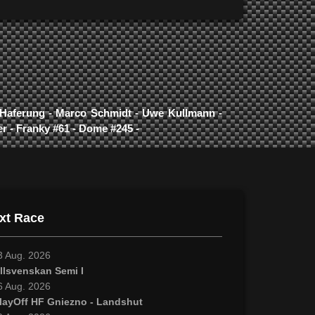
o Haferung - Marco Schmidt - Uwe Kullmann -
ber - Franky #61 - Dome #245 -
xt Race
3 Aug. 2026
llsvenskan Semi I
6 Aug. 2026
layOff HF Gniezno - Landshut