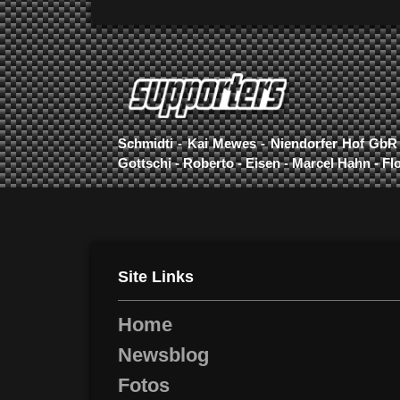
Schmidti - Kai Mewes - Niendorfer Hof GbR 
Gottschi - Roberto - Eisen - Marcel Hahn - Fl
Site Links
Home
Newsblog
Fotos