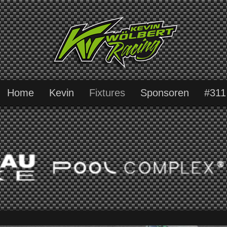
Home
Kevin
Fixtures
Sponsoren
#311