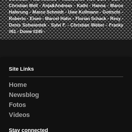
Christian Mell - Anja&Andreas - Kathi - Hanna - Marco
Haferung - Marco Schmidt - Uwe Kullmann - Gottschi -
Roberto - Eisen - Marcel Hahn - Florian Schack - Rexy -
Denis Schwientek - Sylvi F. - Christian Weber - Franky
#61 - Dome #245 -
Site Links
Home
Newsblog
Fotos
Videos
Stay connected