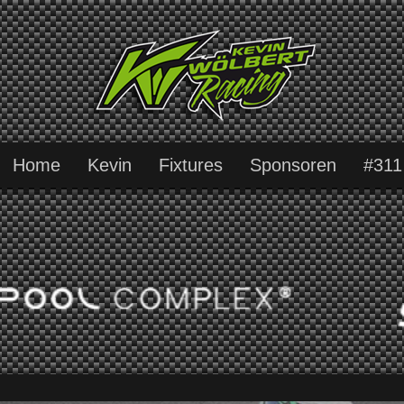
Home
Kevin
Fixtures
Sponsoren
#311