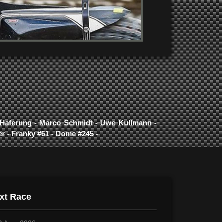
o Haferung - Marco Schmidt - Uwe Kullmann -
ber - Franky #61 - Dome #245 -
xt Race