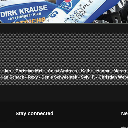
- Jan - Christian Mell - Anja&Andreas - Kathi - Hanna - Marc
orian Schack - Rexy - Denis Schwientek - Sylvi F. - Christian We
Stay connected
Ne