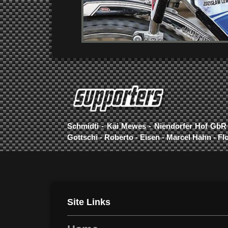
Schmidti - Kai Mewes - Niendorfer Hof GbR 
Gottschi - Roberto - Eisen - Marcel Hahn - Fl
Site Links