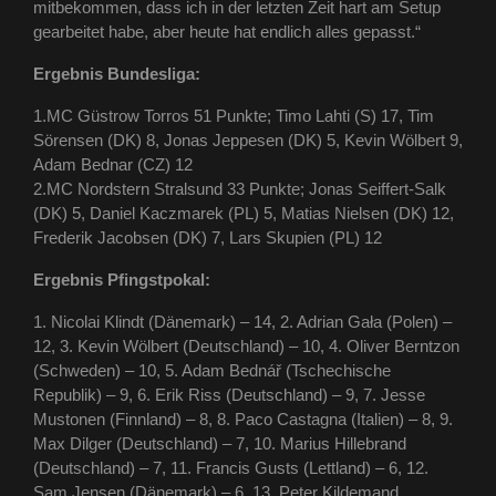
mitbekommen, dass ich in der letzten Zeit hart am Setup
gearbeitet habe, aber heute hat endlich alles gepasst.“
Ergebnis Bundesliga:
1.MC Güstrow Torros 51 Punkte; Timo Lahti (S) 17, Tim
Sörensen (DK) 8, Jonas Jeppesen (DK) 5, Kevin Wölbert 9,
Adam Bednar (CZ) 12
2.MC Nordstern Stralsund 33 Punkte; Jonas Seiffert-Salk
(DK) 5, Daniel Kaczmarek (PL) 5, Matias Nielsen (DK) 12,
Frederik Jacobsen (DK) 7, Lars Skupien (PL) 12
Ergebnis Pfingstpokal:
1. Nicolai Klindt (Dänemark) – 14, 2. Adrian Gała (Polen) –
12, 3. Kevin Wölbert (Deutschland) – 10, 4. Oliver Berntzon
(Schweden) – 10, 5. Adam Bednář (Tschechische
Republik) – 9, 6. Erik Riss (Deutschland) – 9, 7. Jesse
Mustonen (Finnland) – 8, 8. Paco Castagna (Italien) – 8, 9.
Max Dilger (Deutschland) – 7, 10. Marius Hillebrand
(Deutschland) – 7, 11. Francis Gusts (Lettland) – 6, 12.
Sam Jensen (Dänemark) – 6, 13. Peter Kildemand