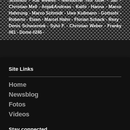
Schmidti - Kai Mewes - Niendorfer Hof GbR - Jan -
Christian Mell - Anja&Andreas - Kathi - Hanna - Marco
Haferung - Marco Schmidt - Uwe Kullmann - Gottschi -
Roberto - Eisen - Marcel Hahn - Florian Schack - Rexy -
Denis Schwientek - Sylvi F. - Christian Weber - Franky
#61 - Dome #245 -
Site Links
Home
Newsblog
Fotos
Videos
Stay connected