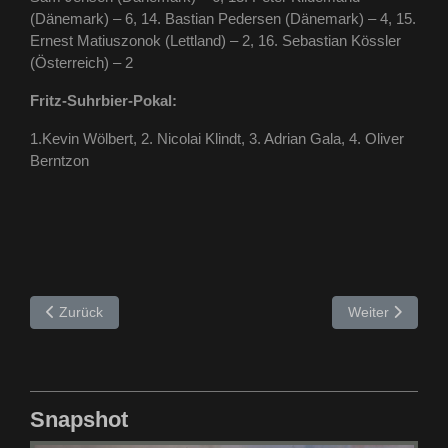
(Dänemark) – 6, 14. Bastian Pedersen (Dänemark) – 4, 15.
Ernest Matiuszonok (Lettland) – 2, 16. Sebastian Kössler
(Österreich) – 2
Fritz-Suhrbier-Pokal:
1.Kevin Wölbert, 2. Nicolai Klindt, 3. Adrian Gala, 4. Oliver
Berntzon
Vorheriger Beitrag: GP Challenge knapp verpasst
Nächster Beitr
Zurück
Weiter
Snapshot