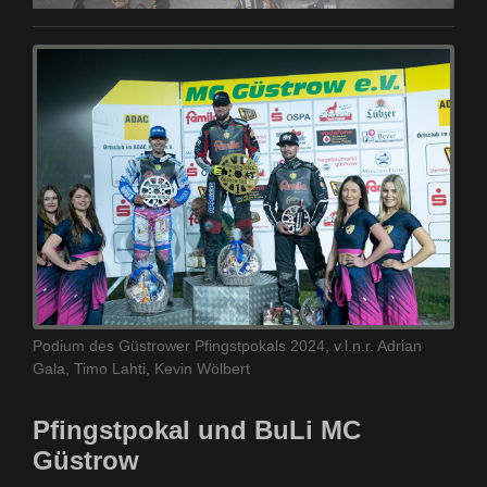
Podium des Güstrower Pfingstpokals 2024, v.l.n.r. Adrian
Gala, Timo Lahti, Kevin Wölbert
Pfingstpokal und BuLi MC
Güstrow