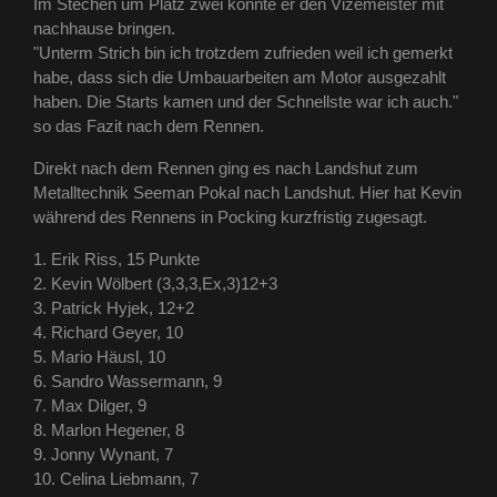
Im Stechen um Platz zwei konnte er den Vizemeister mit
nachhause bringen.
"Unterm Strich bin ich trotzdem zufrieden weil ich gemerkt
habe, dass sich die Umbauarbeiten am Motor ausgezahlt
haben. Die Starts kamen und der Schnellste war ich auch."
so das Fazit nach dem Rennen.
Direkt nach dem Rennen ging es nach Landshut zum
Metalltechnik Seeman Pokal nach Landshut. Hier hat Kevin
während des Rennens in Pocking kurzfristig zugesagt.
1. Erik Riss, 15 Punkte
2. Kevin Wölbert (3,3,3,Ex,3)12+3
3. Patrick Hyjek, 12+2
4. Richard Geyer, 10
5. Mario Häusl, 10
6. Sandro Wassermann, 9
7. Max Dilger, 9
8. Marlon Hegener, 8
9. Jonny Wynant, 7
10. Celina Liebmann, 7