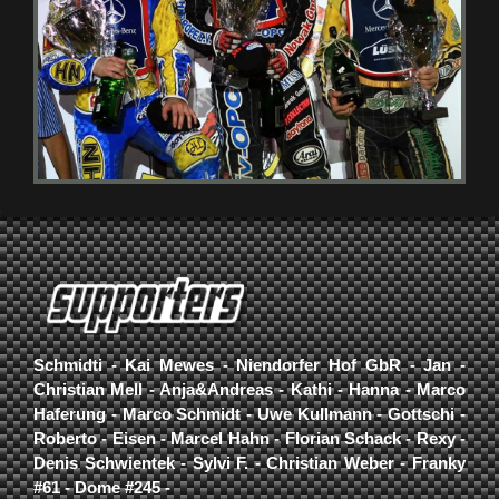
Schmidti - Kai Mewes - Niendorfer Hof GbR - Jan -
Christian Mell - Anja&Andreas - Kathi - Hanna - Marco
Haferung - Marco Schmidt - Uwe Kullmann - Gottschi -
Roberto - Eisen - Marcel Hahn - Florian Schack - Rexy -
Denis Schwientek - Sylvi F. - Christian Weber - Franky
#61 - Dome #245 -