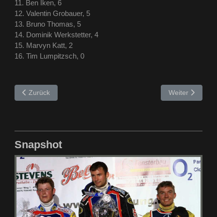
11. Ben Iken, 6
12. Valentin Grobauer, 5
13. Bruno Thomas, 5
14. Dominik Werkstetter, 4
15. Marvyn Katt, 2
16. Tim Lumpitzsch, 0
Vorheriger Beitrag: 2025 – Trans MF Landshut Devils
Nächster Beitra
Zurück
Weiter
Snapshot